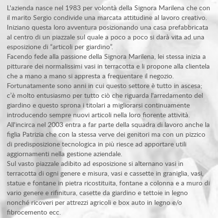
L'azienda nasce nel 1983 per volontà della Signora Marilena che con
il marito Sergio condivide una marcata attitudine al lavoro creativo.
Iniziano questa loro avventura posizionando una casa prefabbricata
al centro di un piazzale sul quale a poco a poco si darà vita ad una
esposizione di “articoli per giardino”.
Facendo fede alla passione della Signora Marilena, lei stessa inizia a
pitturare dei normalissimi vasi in terracotta e li propone alla clientela
che a mano a mano si appresta a frequentare il negozio.
Fortunatamente sono anni in cui questo settore è tutto in ascesa;
c’è molto entusiasmo per tutto ciò che riguarda l'arredamento del
giardino e questo sprona i titolari a migliorarsi continuamente
introducendo sempre nuovi articoli nella loro fiorente attività.
All'incirca nel 2003 entra a far parte della squadra di lavoro anche la
figlia Patrizia che con la stessa verve dei genitori ma con un pizzico
di predisposizione tecnologica in più riesce ad apportare utili
aggiornamenti nella gestione aziendale.
Sul vasto piazzale adibito ad esposizione si alternano vasi in
terracotta di ogni genere e misura, vasi e cassette in graniglia, vasi,
statue e fontane in pietra ricostituita, fontane a colonna e a muro di
vario genere e rifinitura, casette da giardino e tettoie in legno
nonché ricoveri per attrezzi agricoli e box auto in legno e/o
fibrocemento ecc.