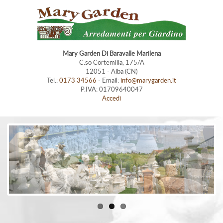
Mary Garden Di Baravalle Marilena
C.so Cortemilia, 175/A
12051 - Alba (CN)
Tel.:
0173 34566
- Email:
info@marygarden.it
P.IVA: 01709640047
Accedi